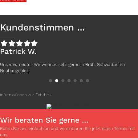
Kundenstimmen ...
Filled
Filled
Filled
Filled
Filled
star
star
star
star
star
Patrick W.
Unser Vermieter. Wir wohnen sehr gerne in Brühl Schwadorf im
Neubaugebiet.
Informationen zur Echtheit
Wir beraten Sie gerne ...
Rufen Sie uns einfach an und vereinbaren Sie jetzt einen Termin mit
uns.