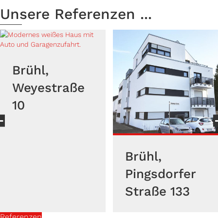
Unsere Referenzen ...
Brüh
Hein
traße
3
Brühl,
Pingsdorfer
Straße 133
Referenzen